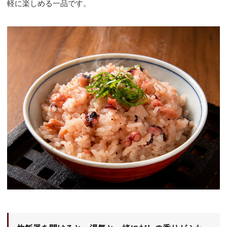
軽に楽しめる一品です。
関東
中部
近畿
中国
四国
九州
沖縄
ご利用ガイド
送料について
特定商取引法に基づく表記
個人情報保護方針
会員規約
お問い合わせ