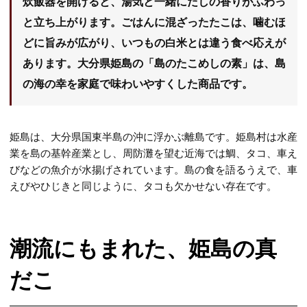
炊飯器を開けると、湯気と一緒にだしの香りがふわっ
アカウント
と立ち上がります。ごはんに混ざったたこは、噛むほ
カート
マイページ
どに旨みが広がり、いつもの白米とは違う食べ応えが
会員登録
あります。大分県姫島の「島のたこめしの素」は、島
の海の幸を家庭で味わいやすくした商品です。
SNS
X
Instagram
Facebook
YouTube
姫島は、大分県国東半島の沖に浮かぶ離島です。姫島村は水産
業を島の基幹産業とし、周防灘を望む近海では鯛、タコ、車え
びなどの魚介が水揚げされています。島の食を語るうえで、車
えびやひじきと同じように、タコも欠かせない存在です。
潮流にもまれた、姫島の真
だこ