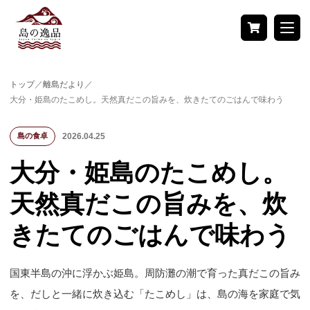
商品検索
トップ
／
離島だより
／
検索
大分・姫島のたこめし。天然真だこの旨みを、炊きたてのごはんで味わう
メニュー
2026.04.25
島の食卓
トップページ
商品一覧
大分・姫島のたこめし。
新着商品
離島だより
天然真だこの旨みを、炊
きたてのごはんで味わう
島の逸品レシピ
国東半島の沖に浮かぶ姫島。周防灘の潮で育った真だこの旨み
地域から探す
を、だしと一緒に炊き込む「たこめし」は、島の海を家庭で気
北海道
東北