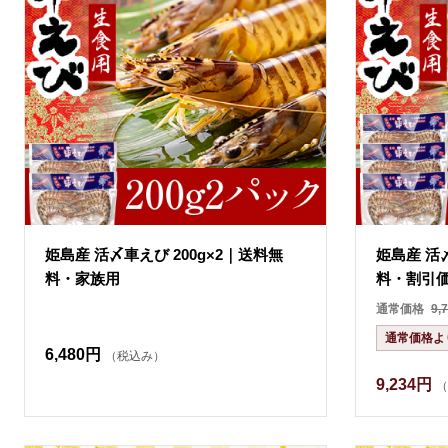
姫島産 活〆車えび 200g×2｜送料無
姫島産 活〆
料・家族用
料・割引
通常価格
9,
通常価格よ
6,480円
（税込み）
9,234円
（