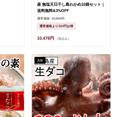
産 無塩天日干し島わかめ10袋セット｜
送料無料&3%OFF
通常価格
10,800円
通常価格より324円お得
10,476円
（税込み）
大分