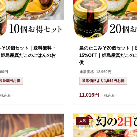
そ10個セット｜送料無料・
島のたこみそ20個セット｜
F｜姫島産真だこのごはんのお
15%OFF｜姫島産真だこの
供
480円
通常価格
12,960円
り648円お得
通常価格より1,944円お得
11,016円
税込み）
（税込み）
人気