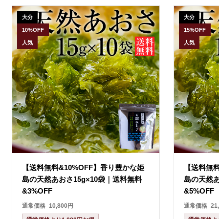
大分
大分
10%OFF
15%OFF
人気
人気
【送料無料&10%OFF】香り豊かな姫
【送料無料
島の天然あおさ15g×10袋｜送料無料
島の天然あ
&3%OFF
&5%OFF
通常価格
10,800円
通常価格
21