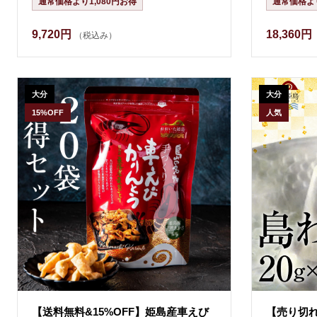
通常価格より1,080円お得
通常価格より
9,720円
18,360円
（税込み）
大分
大分
15%OFF
人気
【送料無料&15%OFF】姫島産車えび
【売り切