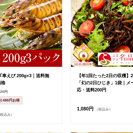
車えび 200g×3｜送料無
【年1回たった2日の収穫】2
価格
「幻の2日ひじき」1袋｜メ
応・送料200円
720円
り486円お得
1,080円
（税込み）
税込み）