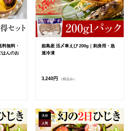
送料無料・
姫島産 活〆車えび 200g｜刺身用・急
ごはんのお
速冷凍
3,240円
（税込み）
大分
人気