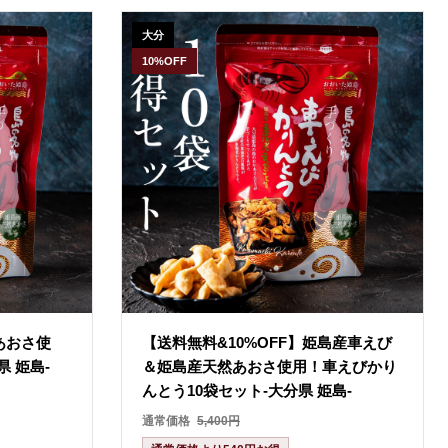
大分
10%OFF
あおさ使
【送料無料&10%OFF】姫島産車えび
 姫島-
＆姫島産天然あおさ使用！車えびかり
んとう10袋セット-大分県 姫島-
通常価格
5,400円