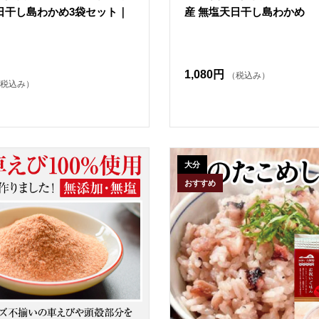
日干し島わかめ3袋セット｜
産 無塩天日干し島わかめ
1,080円
（税込み）
税込み）
大分
おすすめ