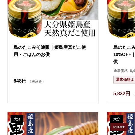
島のたこみそ通販｜姫島産真だこ使
島のたこみ
用・ごはんのお供
10%OF
供
通常価格
6,
通常価格よ
648円
（税込み）
5,832円
（
大分
大分
5%OFF