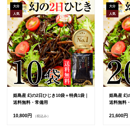
大分
大分
人気
人気
姫島産 幻の2日ひじき10袋＋特典1袋｜
姫島産 幻
送料無料・常備用
送料無料
10,800円
21,600円
（税込み）