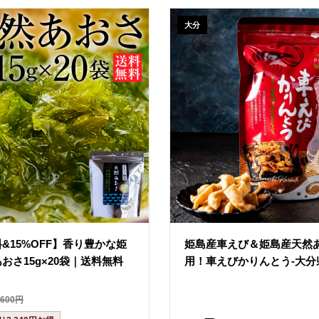
大分
&15%OFF】香り豊かな姫
姫島産車えび＆姫島産天然
おさ15g×20袋｜送料無料
用！車えびかりんとう-大分県
,600円