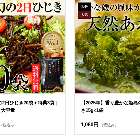
大分
人気
の2日ひじき20袋＋特典3袋｜
【2025年】香り豊かな姫
・大容量
さ15g×1袋
1,080円
（税込み）
（税込み）