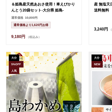
＆姫島産天然あおさ使用！車えびかり
産 無塩天
んとう20袋セット-大分県 姫島-
送料無料
通常価格
10,800円
通常価格より1,620円お得
3,240円
（
9,180円
（税込み）
大分
大分
5%OFF
NEW
人気