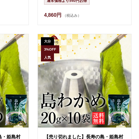
通常価格より540円お得
4,860円
（税込み）
大分
3%OFF
人気
島・姫島村
【売り切れました】長寿の島・姫島村