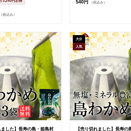
3,240円お得
540円
（税込み）
（税込み）
大分
人気
れました】長寿の島・姫島村
【売り切れました】長寿の