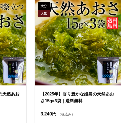
大分
人気
島の天然あお
【2025年】香り豊かな姫島の天然あお
さ15g×3袋｜送料無料
3,240円
（税込み）