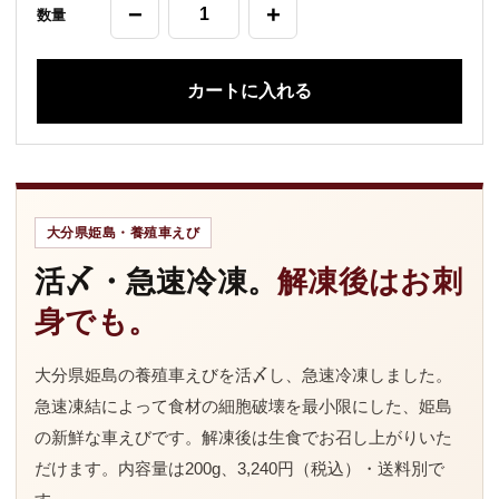
アカウント
−
+
数量
カート
マイページ
カートに入れる
会員登録
SNS
X
Instagram
Facebook
YouTube
大分県姫島・養殖車えび
活〆・急速冷凍。
解凍後はお刺
身でも。
大分県姫島の養殖車えびを活〆し、急速冷凍しました。
急速凍結によって食材の細胞破壊を最小限にした、姫島
の新鮮な車えびです。解凍後は生食でお召し上がりいた
だけます。内容量は200g、3,240円（税込）・送料別で