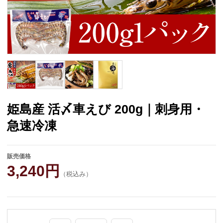
関東
中部
近畿
中国
四国
九州
沖縄
姫島産 活〆車えび 200g｜刺身用・
急速冷凍
ご利用ガイド
送料について
特定商取引法に基づく表記
販売価格
3,240円
個人情報保護方針
会員規約
（税込み）
お問い合わせ