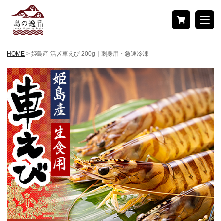
商品検索
HOME
> 姫島産 活〆車えび 200g｜刺身用・急速冷凍
検索
メニュー
トップページ
お中元・夏ギフト特集
商品一覧
新着商品
離島だより
島の逸品レシピ
地域から探す
北海道
東北